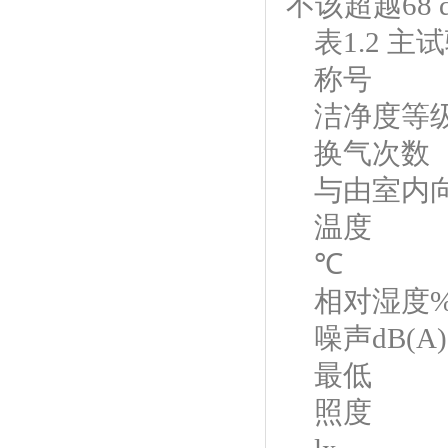
不该超越68 d
表
1.2 
称号
洁净度等
换气次数
与由室内
温度
℃
相对湿度
噪声
dB(A)
最低
照度