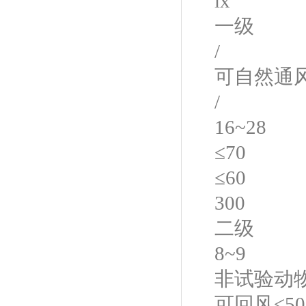
lx
一级
/
可自然通
/
16~28
≤70
≤60
300
二级
8~9
非试验动
可回风
≤5