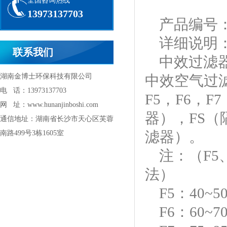
全国咨询热线
13973137703
产品编号
详细说明
联系我们
中效过滤
湖南金博士环保科技有限公司
中效空气过
电 话：13973137703
F5，F6，
网 址：www.hunanjinboshi.com
器），FS
通信地址：湖南省长沙市天心区芙蓉
滤器）。
南路499号3栋1605室
注：
（
F5
法）
F5：40~5
F6：60~7